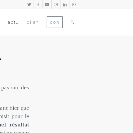
actu
bilan
don
r
 pas sur des
rant hier que
isit pour le
el résultat