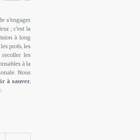
 de s’engager
ur ; c’est la
vision à long
les profs, les
recoller les
onsables à la
tionale. Nous
ir à sauver
,
.