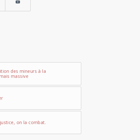
ition des mineurs à la
rmais massive
er
justice, on la combat.