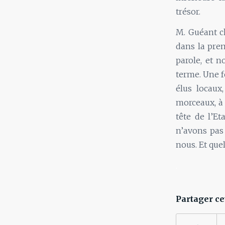
trésor.
M. Guéant ch
dans la prem
parole, et n
terme. Une fo
élus locaux
morceaux, à 
tête de l’Et
n’avons pas
nous. Et que
.
Partager ce