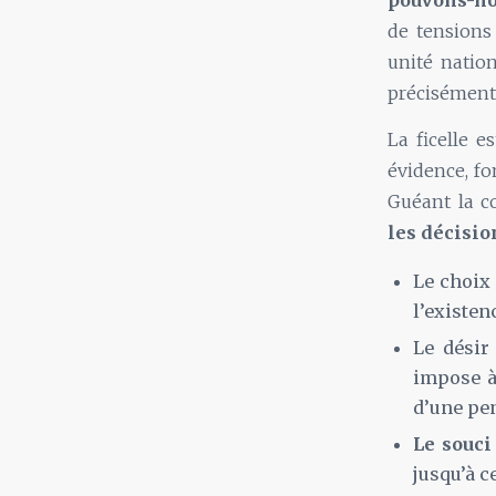
pouvons-nou
de tensions
unité natio
précisément 
La ficelle e
évidence, fo
Guéant la c
les décisio
Le choix
l’existen
Le désir
impose à
d’une pen
Le souc
jusqu’à c