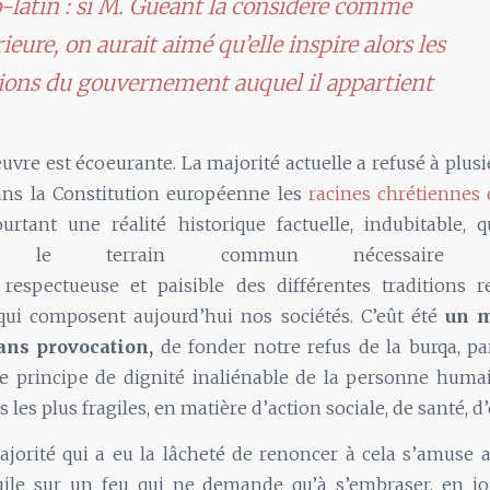
-latin : si M. Guéant la considère comme
ieure, on aurait aimé qu’elle inspire alors les
ions du gouvernement auquel il appartient
vre est écoeurante. La majorité actuelle a refusé à plusi
dans la Constitution européenne les
racines chrétiennes 
ourtant une réalité historique factuelle, indubitable, 
tuer le terrain commun nécessair
 respectueuse et paisible des différentes traditions r
 qui composent aujourd’hui nos sociétés. C’eût été
un m
ans provocation,
de fonder notre refus de la burqa, p
le principe de dignité inaliénable de la personne huma
 les plus fragiles, en matière d’action sociale, de santé, 
orité qui a eu la lâcheté de renoncer à cela s’amuse a
huile sur un feu qui ne demande qu’à s’embraser, en j