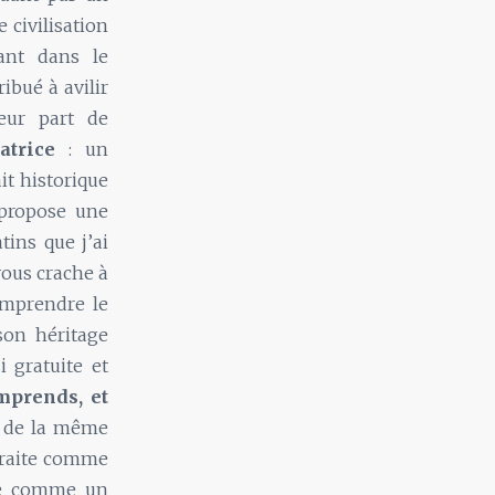
 civilisation
nt dans le
ibué à avilir
leur part de
atrice
: un
it historique
 propose une
tins que j’ai
vous crache à
omprendre le
son héritage
i gratuite et
mprends, et
s de la même
traite comme
arde comme un