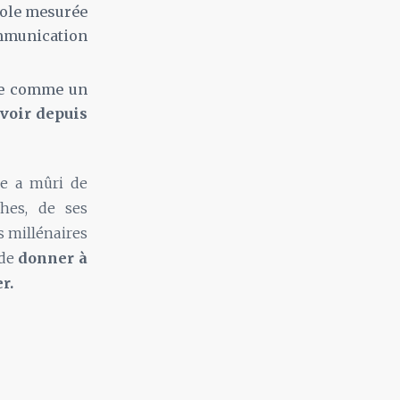
role mesurée
ommunication
cue comme un
uvoir depuis
lle a mûri de
phes, de ses
s millénaires
 de
donner à
r.