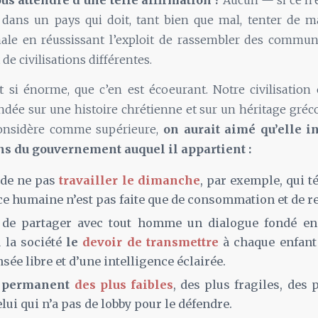
s attendre d’une telle affirmation ?
Aucun — si ce n’
 dans un pays qui doit, tant bien que mal, tenter de m
nale en réussissant l’exploit de rassembler des commun
de civilisations différentes.
st si énorme, que c’en est écoeurant. Notre civilisation 
ndée sur une histoire chrétienne et sur un héritage gréco-
onsidère comme supérieure,
on aurait aimé qu’elle i
ns du gouvernement auquel il appartient :
 de ne pas
travailler le dimanche
, par exemple, qui 
ce humaine n’est pas faite que de consommation et de re
 de partager avec tout homme un dialogue fondé en 
 la société
le
devoir de transmettre
à chaque enfant
sée libre et d’une intelligence éclairée.
i permanent
des plus faibles
, des plus fragiles, des 
elui qui n’a pas de lobby pour le défendre.