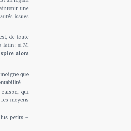
est un regain
aintenir une
autés issues
est, de toute
latin : si M.
nspire alors
témoigne que
ntabilité.
raison, qui
 les moyens
plus petits –