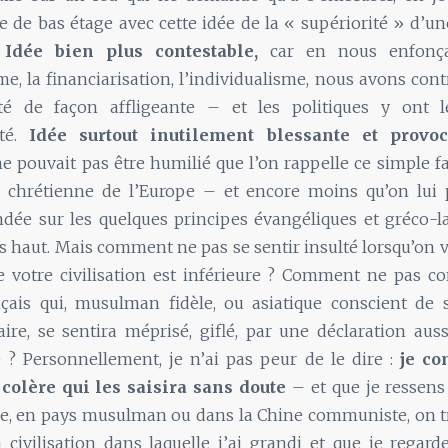
e de bas étage avec cette idée de la « supériorité » d’une
.
Idée bien plus contestable,
car en nous enfonça
, la financiarisation, l’individualisme, nous avons contr
té de façon affligeante – et les politiques y ont 
ité.
Idée surtout inutilement blessante et provoc
pouvait pas être humilié que l’on rappelle ce simple fa
re chrétienne de l’Europe – et encore moins qu’on lui
ndée sur les quelques principes évangéliques et gréco-la
s haut. Mais comment ne pas se sentir insulté lorsqu’on 
ue votre civilisation est inférieure ? Comment ne pas c
nçais qui, musulman fidèle, ou asiatique conscient de 
aire, se sentira méprisé, giflé, par une déclaration auss
 ? Personnellement, je n’ai pas peur de le dire :
je co
a colère qui les saisira sans doute
– et que je ressen
ue, en pays musulman ou dans la Chine communiste, on 
a civilisation dans laquelle j’ai grandi et que je reg