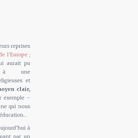
eurs reprises
de l’Europe
;
qui aurait pu
e à une
eligieuses et
oyen clair,
ar exemple –
ine qui nous
d’éducation…
ujourd’hui à
ouant par un