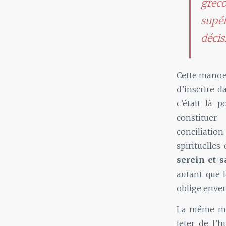
gréco
supér
décis
Cette manoeu
d’inscrire 
c’était là p
consti
conciliation
spirituelles
serein et s
autant que 
oblige envers
La même maj
jeter de l’