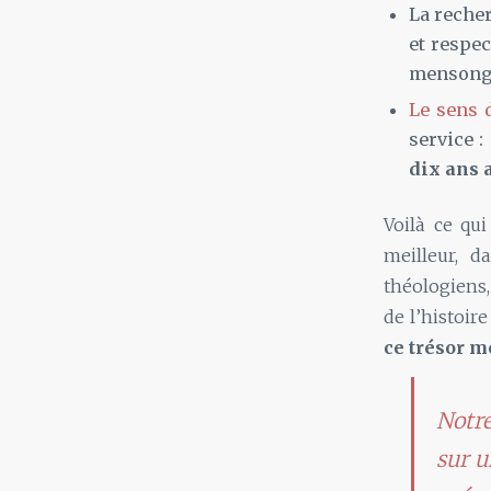
La reche
et respe
mensongè
Le sens d
service :
dix ans a
Voilà ce qui
meilleur, d
théologiens,
de l’histoire
ce trésor m
Notre
sur u