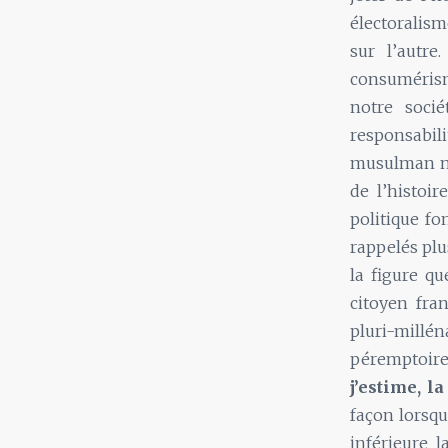
électoralism
sur l’autre
consumérisme
notre socié
responsabil
musulman ne 
de l’histoi
politique fo
rappelés plu
la figure q
citoyen fra
pluri-millén
péremptoire
j’estime, l
façon lorsq
inférieure l