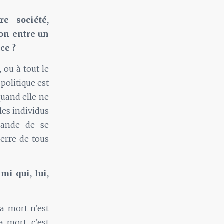
e société,
ion entre un
ce ?
, ou à tout le
politique est
quand elle ne
les individus
mande de se
uerre de tous
i qui, lui,
la mort n’est
a mort, c’est