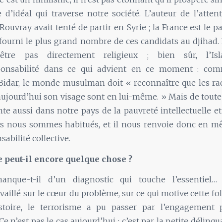
 d’idéal qui traverse notre société. L’auteur de l’atten
ouvray avait tenté de partir en Syrie ; la France est le 
, fourni le plus grand nombre de ces candidats au djihad
-être pas directement religieux ; bien sûr, l’
onsabilité dans ce qui advient en ce moment : comm
idar, le monde musulman doit « reconnaître que les ra
 aujourd’hui son visage sont en lui-même. » Mais de toute
te aussi dans notre pays de la pauvreté intellectuelle et 
us nous sommes habitués, et il nous renvoie donc en 
abilité collective.
e peut-il encore quelque chose ?
manque-t-il d’un diagnostic qui touche l’essentiel…
vaillé sur le cœur du problème, sur ce qui motive cette fol
stoire, le terrorisme a pu passer par l’engagement p
 Ce n’est pas le cas aujourd’hui : c’est par la petite délinq