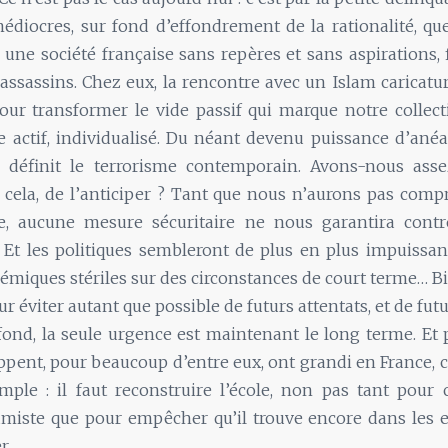
médiocres, sur fond d’effondrement de la rationalité, qu
une société française sans repères et sans aspirations, 
assassins. Chez eux, la rencontre avec un Islam caricatur
our transformer le vide passif qui marque notre collect
e actif, individualisé. Du néant devenu puissance d’ané
i définit le terrorisme contemporain. Avons-nous ass
cela, de l’anticiper ? Tant que nous n’aurons pas compr
, aucune mesure sécuritaire ne nous garantira contre
. Et les politiques sembleront de plus en plus impuissa
émiques stériles sur des circonstances de court terme… Bie
ur éviter autant que possible de futurs attentats, et de fut
fond, la seule urgence est maintenant le long terme. Et
ppent, pour beaucoup d’entre eux, ont grandi en France, 
mple : il faut reconstruire l’école, non pas tant pour
amiste que pour empêcher qu’il trouve encore dans les e
r.