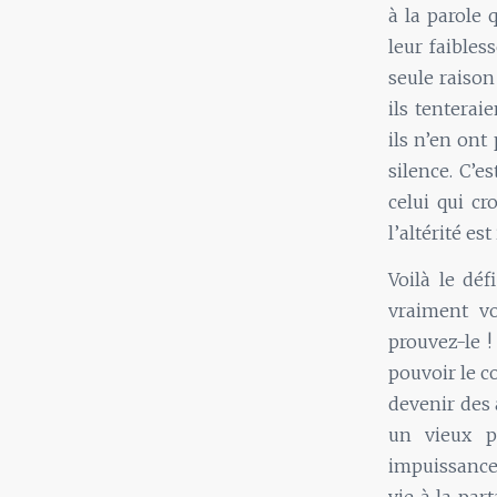
à la parole 
leur faibles
seule raison
ils tenterai
ils n’en ont
silence. C’e
celui qui cr
l’altérité es
Voilà le dé
vraiment vo
prouvez-le 
pouvoir le c
devenir des 
un vieux p
impuissance…
vie à la par