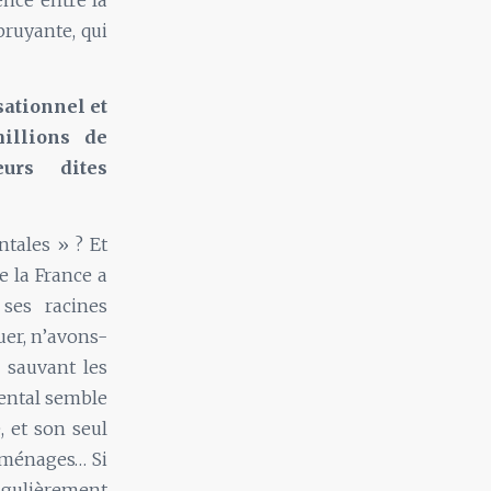
 bruyante, qui
sationnel et
illions de
urs dites
ntales » ? Et
 la France a
ses racines
uer, n’avons-
 sauvant les
ental semble
 et son seul
s ménages… Si
ingulièrement