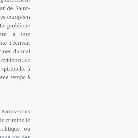
tat de Saint-
pays européen
. Le problème
Islam a une
e l’écrivait
cines du mal
 évidence, ce
spirituelle à
même temps à
 Avons-nous
ie criminelle
olitique, ou
uance, par des