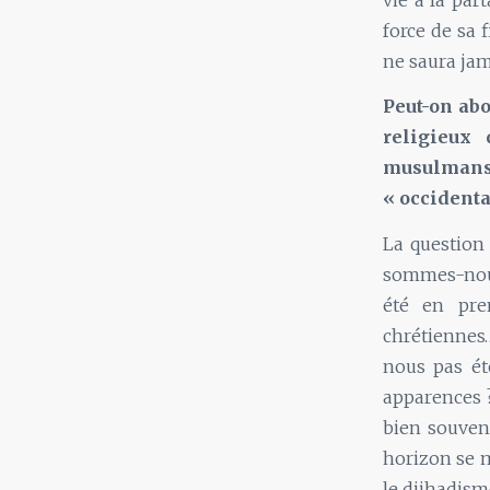
force de sa f
ne saura jam
Peut-on abo
religieux
musulman
« occidenta
La question 
sommes-nous
été en pre
chrétiennes…
nous pas ét
apparences 
bien souven
horizon se m
le djihadism