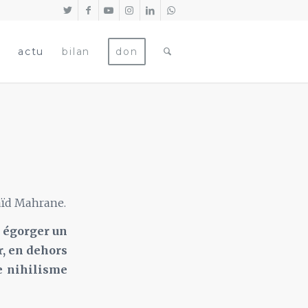
actu
bilan
don
Saïd Mahrane.
à égorger un
r, en dehors
e nihilisme