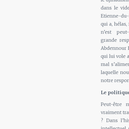
dans le vide
Etienne-du-R
qui a, hélas
n’est peut
grande resp
Abdennour B
qui lui vole
mal s’alimen
laquelle no
notre respons
Le politiqu
Peut-être 
vraiment tra
? Dans l’hi
intellectuel.