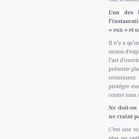
L’un des 
l’instaurat
« eux » et 
Il n’y a qu’u
moins d’expl
l’art d’ouvr
présente plu
reviennent
protéger eux
contre tous 
Ne doit-on
ne craint p
C’est une vr
plus un outi