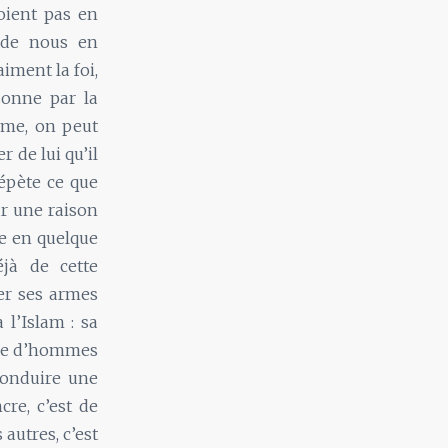
oient pas en
t de nous en
aiment la foi,
sonne par la
arme, on peut
 de lui qu’il
répète ce que
ur une raison
re en quelque
éjà de cette
uer ses armes
l’Islam : sa
ence d’hommes
 conduire une
re, c’est de
autres, c’est