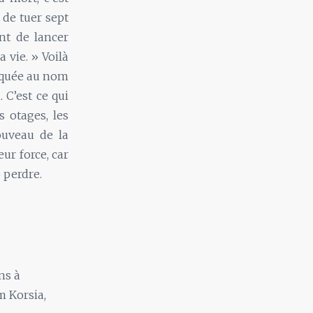
 de tuer sept
nt de lancer
 vie. » Voilà
diquée au nom
 C’est ce qui
 otages, les
ouveau de la
eur force, car
 perdre.
ns à
m Korsia,