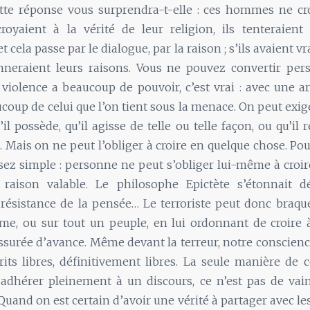
ette réponse vous surprendra-t-elle : ces hommes ne cr
 croyaient à la vérité de leur religion, ils tenteraien
t cela passe par le dialogue, par la raison ; s’ils avaient vr
nneraient leurs raisons. Vous ne pouvez convertir per
 violence a beaucoup de pouvoir, c’est vrai : avec une 
coup de celui que l’on tient sous la menace. On peut exiger
il possède, qu’il agisse de telle ou telle façon, ou qu’il 
 Mais on ne peut l’obliger à croire en quelque chose. Po
ssez simple : personne ne peut s’obliger lui-même à croi
raison valable. Le philosophe Epictète s’étonnait d
 résistance de la pensée… Le terroriste peut donc braq
e, ou sur tout un peuple, en lui ordonnant de croire à 
assurée d’avance. Même devant la terreur, notre consci
rits libres, définitivement libres. La seule manière de
adhérer pleinement à un discours, ce n’est pas de vainc
Quand on est certain d’avoir une vérité à partager avec les 