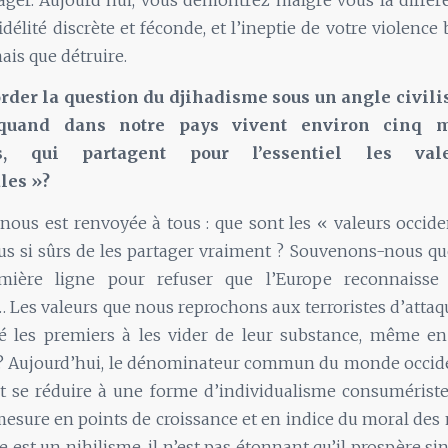
idélité discrète et féconde, et l’ineptie de votre violence
ais que détruire.
rder la question du djihadisme sous un angle civili
 quand dans notre pays vivent environ cinq m
s, qui partagent pour l’essentiel les vale
les »?
nous est renvoyée à tous : que sont les « valeurs occide
 si sûrs de les partager vraiment ? Souvenons-nous que
mière ligne pour refuser que l’Europe reconnaisse 
 Les valeurs que nous reprochons aux terroristes d’attaq
é les premiers à les vider de leur substance, même en
? Aujourd’hui, le dénominateur commun du monde occid
t se réduire à une forme d’individualisme consumériste,
esure en points de croissance et en indice du moral de
e est un nihilisme, il n’est pas étonnant qu’il prospère s