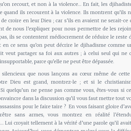
qu’on recourt, et non à la violence… En fait, les djihadist
se quand ils recourent à la violence. Ils montrent qu’ils 
 de croire en leur Dieu ; car s’ils en avaient ne serait-ce 
ent de nous l’expliquer pour nous permettre de les rej
 pas, ils se contentent médiocrement de réduire le rest
st en ce sens qu’on peut décrire le djihadisme comme u
oit veut partager sa foi aux autres ; à celui seul qui ne c
t insupportable, parce qu’elle ne peut être dépassée.
fi silencieux que nous lançons au cœur même de cette 
tre Dieu est grand, montrez-le ; et si le christianis
! Si quelqu’un ne pense pas comme vous, êtes-vous si ce
onvaincre dans la discussion qu’il vous faut mettre tout vo
assassins pour le faire taire ? En vous faisant gloire d’av
rêtre sans armes, vous montrez en réalité l’étend
 Lui croyait tellement à la vérité d’une parole qu’il avai
tager. Aujourd’hui, vous démontrez malgré vous la différ