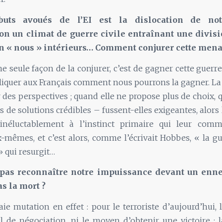
buts avoués de l’EI est la dislocation de notr
ion un climat de guerre civile entraînant une divis
un « nous » intérieurs… Comment conjurer cette mena
ne seule façon de la conjurer, c’est de gagner cette guerre
iquer aux Français comment nous pourrons la gagner. La 
ir des perspectives ; quand elle ne propose plus de choix, 
s de solutions crédibles – fussent-elles exigeantes, alors 
 inéluctablement à l’instinct primaire qui leur com
-mêmes, et c’est alors, comme l’écrivait Hobbes, « la g
» qui resurgit…
 pas reconnaître notre impuissance devant un ennem
as la mort ?
aie mutation en effet : pour le terroriste d’aujourd’hui, 
l de négociation, ni le moyen d’obtenir une victoire ; l