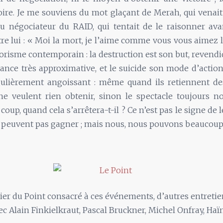
toire. Je me souviens du mot glaçant de Merah, qui venait
au négociateur du RAID, qui tentait de le raisonner ava
tre lui : « Moi la mort, je l’aime comme vous vous aimez la
rrorisme contemporain : la destruction est son but, reven
nce très approximative, et le suicide son mode d’action.
gulièrement angoissant : même quand ils retiennent des
 ne veulent rien obtenir, sinon le spectacle toujours n
coup, quand cela s’arrêtera-t-il ? Ce n’est pas le signe de l
ne peuvent pas gagner ; mais nous, nous pouvons beaucoup
ier du Point consacré à ces événements, d’autres entretie
ec Alain Finkielkraut, Pascal Bruckner, Michel Onfray, Haï