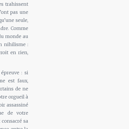
es trahissent
n’ont pas une
qu’une seule,
oindre. Comme
e du monde au
n nihilisme :
roit en rien,
épreuve : si
me est faux,
rtains de ne
tre orgueil à
oir assassiné
ue de votre
t consacré sa
ence entre la