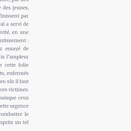
e des jeunes,
finissent par
al a servi de
ivité, en une
antissement :
ez essayé de
is l’ampleur
 cette folie
nts, enfermés
n sûr il faut
ures victimes.
 puisque ceux
cette urgence
 combattre le
sprits un tel