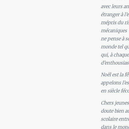
avec leurs an
étranger à l’
mépris du ris
mécaniques –
ne pense à so
monde tel que
qui, à chaque
d’enthousias
Noël est la f
appelons l’es
en siècle féc
Chers jeunes 
doute bien au
scolaire entr
dans le monde