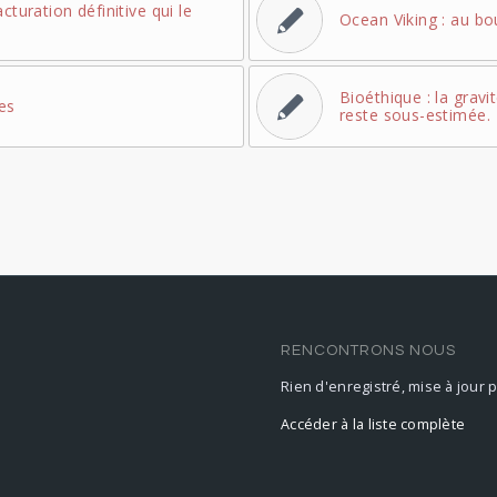
cturation définitive qui le
Ocean Viking : au bo
Bioéthique : la gravi
les
reste sous-estimée.
RENCONTRONS NOUS
Rien d'enregistré, mise à jour 
Accéder à la liste complète