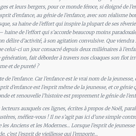
ges et leurs bergers, pour ce monde féroce, si éloigné de l’e
esprit d’enfance, au génie de l’enfance, avec son réalisme bo
que, sa haine de l’effort qui inspire la plupart de ses rêverie
 haine de l’effort qui s’accorde beaucoup moins paradoxa
n délire d’activité, à son agitation convulsive. Que viendra
 celui-ci un jour consacré depuis deux millénaires à l’enfa
 génération, fait déborder à travers nos cloaques son flot irr
me et de pureté ?
ête de l’enfance. Car l’enfance est le vrai nom de la jeunesse,
prit d’enfance est l’esprit même de la jeunesse, et ce génie q
onde et renouvelle l’histoire est proprement le génie de l’enf
lecteurs auxquels ces lignes, écrites à propos de Noël, para
stères, méfiez-vous ! Il ne s’agit pas ici d’une simple contr
e les Anciens et les Modernes… Lorsque l’esprit de jeunesse s
, c’est l’esprit de vieillesse qui l’emporte…