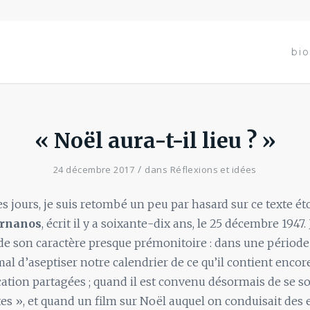
bio
« Noël aura-t-il lieu ? »
/
24 décembre 2017
dans
Réflexions et idées
ues jours, je suis retombé un peu par hasard sur ce texte é
ernanos
, écrit il y a soixante-dix ans, le 25 décembre 1947. J
de son caractère presque prémonitoire : dans une période 
l d’aseptiser notre calendrier de ce qu’il contient encore
ication partagées ; quand il est convenu désormais de se s
es », et quand un film sur Noël auquel on conduisait des 