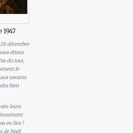
 1947
u 26 décembre
nous étions
Pas du tout,
tement le
 aux savants
udra bien
vain leurs
rieusement
s eu lieu !
s de Noël,