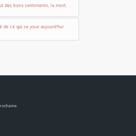
ut des bons sentiments, la mort.
té de ce qui se joue aujourd’hui
prochaine.