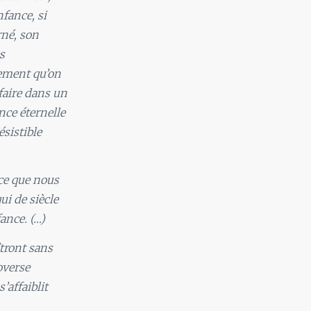
nfance, si
rné, son
s
lement qu’on
 faire dans un
nce éternelle
ésistible
 ce que nous
ui de siècle
ance. (…)
îtront sans
overse
’affaiblit