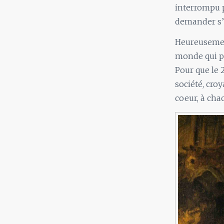
interrompu p
demander s’i
Heureusement,
monde qui pa
Pour que le 
société, croy
coeur, à cha