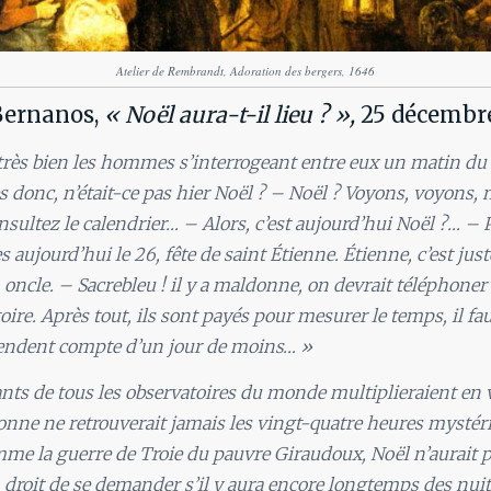
Atelier de Rembrandt, Adoration des bergers, 1646
Bernanos,
« Noël aura-t-il lieu ? »,
25 décembre
rès bien les hommes s’interrogeant entre eux un matin d
es donc, n’était-ce pas hier Noël ? – Noël ? Voyons, voyons, 
onsultez le calendrier… – Alors, c’est aujourd’hui Noël ?… – 
ujourd’hui le 26, fête de saint Étienne. Étienne, c’est jus
ncle. – Sacrebleu ! il y a maldonne, on devrait téléphoner
oire. Après tout, ils sont payés pour mesurer le temps, il fa
rendent compte d’un jour de moins… »
ants de tous les observatoires du monde multiplieraient en 
sonne ne retrouverait jamais les vingt-quatre heures mysté
me la guerre de Troie du pauvre Giraudoux, Noël n’aurait pa
n droit de se demander s’il y aura encore longtemps des nuit