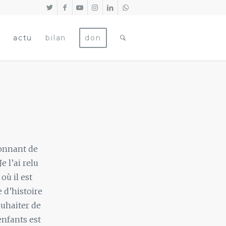
actu
bilan
don
tonnant de
e l’ai relu
où il est
 d’histoire
ouhaiter de
enfants est