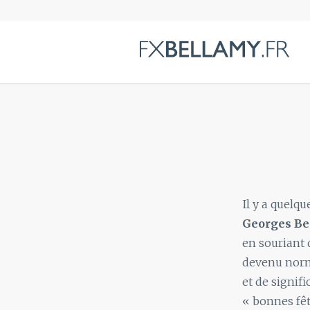
Il y a quelq
Georges B
en souriant 
devenu norma
et de signif
« bonnes fêt