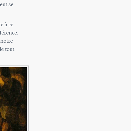
eut se
te à ce
fférence.
 notre
de tout