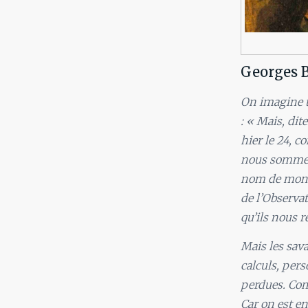
Georges 
On imagine t
: « Mais, dit
hier le 24, c
nous sommes a
nom de mon o
de l’Observat
qu’ils nous 
Mais les sav
calculs, per
perdues. Com
Car on est e