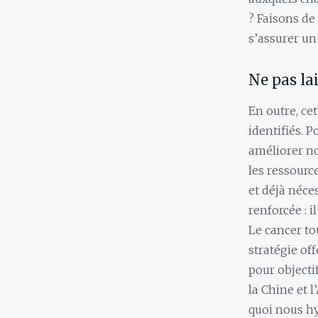
? Faisons de
s’assurer un
Ne pas lai
En outre, cet
identifiés. 
améliorer no
les ressourc
et déjà néce
renforcée : 
Le cancer to
stratégie of
pour objecti
la Chine et l
quoi nous h