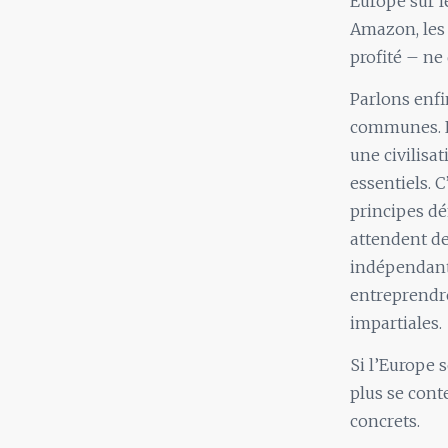
Europe sur l
Amazon, les 
profité – ne
Parlons enfi
communes. L’
une civilisa
essentiels. C
principes dé
attendent de
indépendant,
entreprendre
impartiales.
Si l’Europe 
plus se conte
concrets.