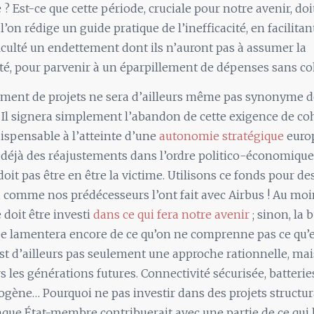
 ? Est-ce que cette période, cruciale pour notre avenir, do
 l’on rédige un guide pratique de l’inefficacité, en facilita
ficulté un endettement dont ils n’auront pas à assumer la
té, pour parvenir à un éparpillement de dépenses sans c
ement de projets ne sera d’ailleurs même pas synonyme d
. Il signera simplement l’abandon de cette exigence de c
ispensable à l’atteinte d’une
autonomie stratégique
euro
déjà des réajustements dans l’ordre politico-économique
oit pas être en être la victime. Utilisons ce fonds pour de
, comme nos prédécesseurs l’ont fait avec Airbus ! Au moi
doit être investi
dans ce qui fera notre avenir
; sinon, la b
se lamentera encore de ce qu’on ne comprenne pas ce qu’e
est d’ailleurs pas seulement une approche rationnelle, mai
s les générations futures. Connectivité sécurisée, batterie
ogène… Pourquoi ne pas investir dans des projets structu
que État-membre contribuerait avec une partie de ce qui l