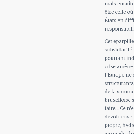
mais ensuite
être celle où
États en dif
responsabili
Cet éparpill
subsidiarité
pourtant ind
crise amène 
l’Europe ne d
structurants
de la somme 
bruxelloise 
faire… Ce n’
devoir enver
propre, hydr
auxquels cha