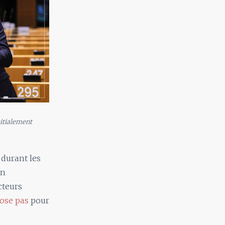
itialement
 durant les
on
cteurs
pose pas
pour