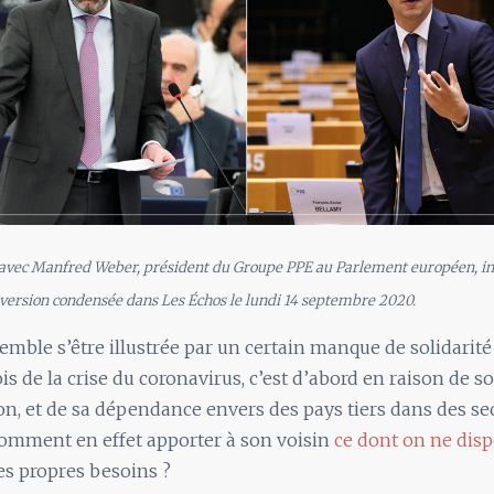
avec Manfred Weber, président du Groupe PPE au Parlement européen, in
version condensée dans Les Échos le lundi 14 septembre 2020.
semble s’être illustrée par un certain manque de solidarité
s de la crise du coronavirus, c’est d’abord en raison de s
n, et de sa dépendance envers des pays tiers dans des se
Comment en effet apporter à son voisin
ce dont on ne dis
es propres besoins ?