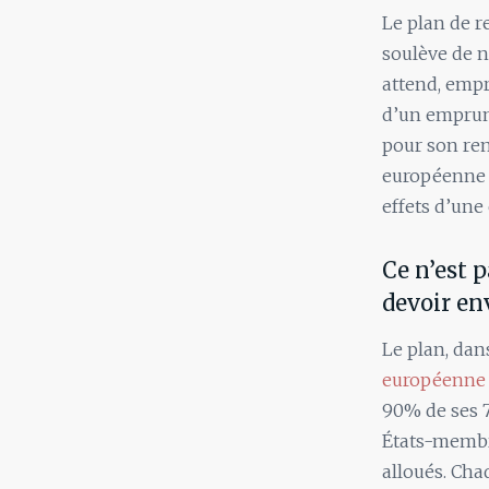
Le plan de r
soulève de 
attend, empr
d’un emprun
pour son rem
européenne n
effets d’un
Ce n’est 
devoir en
Le plan, dan
européenne
90% de ses 7
États-membre
alloués. Cha