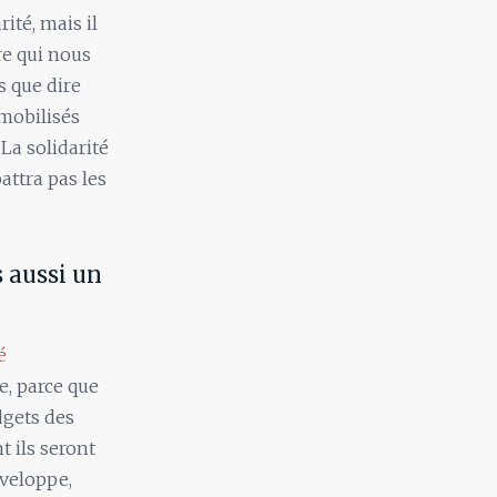
ité, mais il
e qui nous
s que dire
mobilisés
La solidarité
attra pas les
 aussi un
é
me, parce que
dgets des
 ils seront
nveloppe,