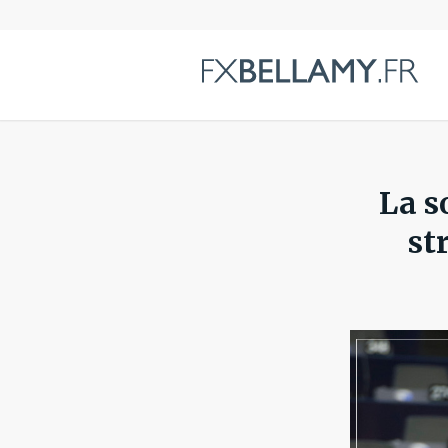
La s
st