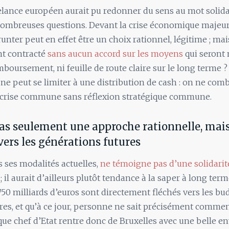
elance européen aurait pu redonner du sens au mot solidar
nombreuses questions. Devant la crise économique majeur
unter peut en effet être un choix rationnel, légitime ; mai
t contracté
sans aucun accord sur les moyens
qui seront 
boursement, ni feuille de route claire sur le long terme ? 
e peut se limiter à une distribution de cash : on ne comb
e crise commune sans réflexion stratégique commune.
pas seulement une approche rationnelle, mais
vers les générations futures
s ses modalités actuelles,
ne témoigne pas d’une solidarit
; il aurait d’ailleurs plutôt tendance à la saper à long ter
50 milliards d’euros sont directement fléchés vers les bu
s, et qu’à ce jour, personne ne sait précisément comment
que chef d’Etat rentre donc de Bruxelles avec une belle e