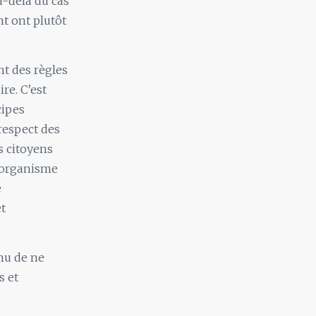
u-delà du cas
t ont plutôt
nt des règles
re. C’est
cipes
 respect des
s citoyens
n organisme
e
et
enu de ne
s et