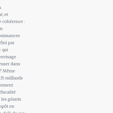
.
t, et
e cohérence :
on
puissances
fini par
r qui
envisage
euser dans
t ? Même
35 milliards
rsement
fiscalité
 les géants
mpôt en