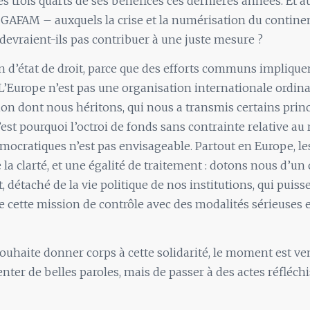
es trois quarts de ses bénéfices ces dernières années. Et a
GAFAM – auxquels la crise et la numérisation du continen
 devraient-ils pas contribuer à une juste mesure ?
n d’état de droit, parce que des efforts communs implique
Europe n’est pas une organisation internationale ordinai
tion dont nous héritons, qui nous a transmis certains prin
’est pourquoi l’octroi de fonds sans contrainte relative au
mocratiques n’est pas envisageable. Partout en Europe, le
 la clarté, et une égalité de traitement : dotons nous d’u
 détaché de la vie politique de nos institutions, qui puiss
 cette mission de contrôle avec des modalités sérieuses 
souhaite donner corps à cette solidarité, le moment est v
nter de belles paroles, mais de passer à des actes réfléchi