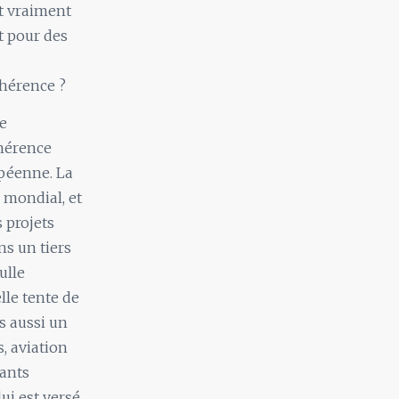
it vraiment
nt pour des
ohérence ?
e
ohérence
péenne. La
 mondial, et
s projets
ns un tiers
ulle
lle tente de
s aussi un
s, aviation
rants
ui est versé