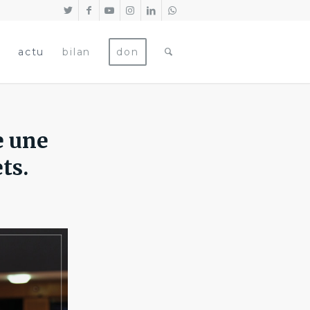
actu
bilan
don
e une
ts.