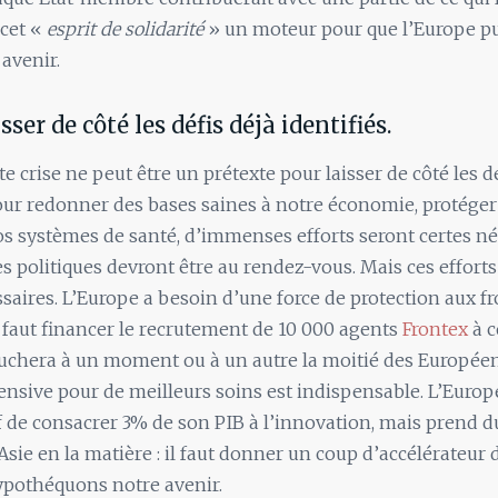
 cet «
esprit de solidarité
» un moteur pour que l’Europe p
 avenir.
sser de côté les défis déjà identifiés.
te crise ne peut être un prétexte pour laisser de côté les d
Pour redonner des bases saines à notre économie, protéger
s systèmes de santé, d’immenses efforts seront certes néc
es politiques devront être au rendez-vous. Mais ces efforts
ssaires. L’Europe a besoin d’une force de protection aux fr
il faut financer le recrutement de 10 000 agents
Frontex
à c
uchera à un moment ou à un autre la moitié des Européen
fensive pour de meilleurs soins est indispensable. L’Europe
f de consacrer 3% de son PIB à l’innovation, mais prend d
’Asie en la matière : il faut donner un coup d’accélérateur d
ypothéquons notre avenir.