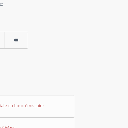
EZ
ale du bouc émissaire
e Rhône