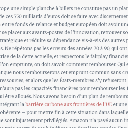
urope une simple planche à billets ne constitue pas un plan
de ces 750 milliards d’euros doit se faire avec discernemen
on entre fonds de relance et budget européen doit avoir un
t se placer aux avants-postes de l’innovation, retrouver s
ratégique et réduire sa dépendance vis-à-vis des autres 
s. Ne répétons pas les erreurs des années 70 à 90, qui ont 
crise de la dette actuelle, et respectons le fairplay financie
i l’on emprunte, on doit savoir comment rembourser. Qui 
t que nous rembourserons cet emprunt commun sans cr
ressources, et alors que les États-membres s’y refuseron
n’aura pas les capacités financières pour rembourser les 1
lui être alloués. Nous avons besoin d’un plan de rembou
ntégrant la
barrière carbone aux frontières de l’UE
et une 
hérente – pour mettre fin à cette situation dans laquelle
e sont injustement privilégiés. Amazon n’a payé aucun i