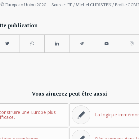
 : © European Union 2020 – Source : EP / Michel CHRISTEN / Emilie GOM
tte publication
Vous aimerez peut-être aussi
construire une Europe plus
La logique immémori
fficace.
ratoire européenne
Déplacement dans l