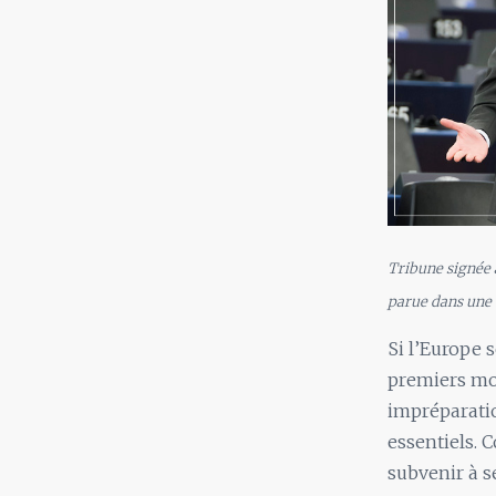
Tribune signée 
parue dans une 
Si l’Europe 
premiers moi
impréparatio
essentiels. 
subvenir à s