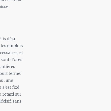
uisse
éfis déjà
 les emplois,
essaires, et
 sont d’ores
ontières
ourt terme.
s : une
 s’est fixé
u retard sur
écisif, sans