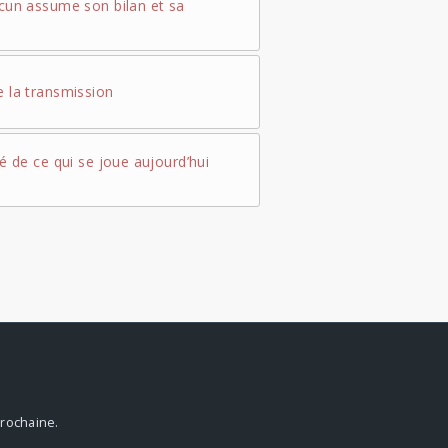
acun assume son bilan et sa
e la transmission
té de ce qui se joue aujourd’hui
prochaine.