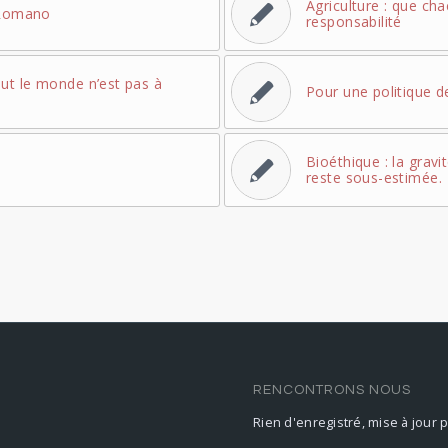
Agriculture : que ch
e Romano
responsabilité
ut le monde n’est pas à
Pour une politique d
Bioéthique : la gravi
reste sous-estimée.
RENCONTRONS NOUS
Rien d'enregistré, mise à jour 