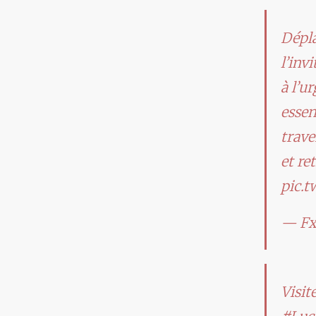
Dépl
l’inv
à l’u
essen
trave
et re
pic.
— Fx
Visit