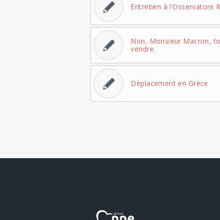
Entretien à l’Osservator
Non, Monsieur Macron, to
vendre.
Déplacement en Grèce