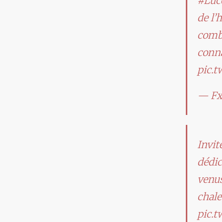
#Luc
de l’
combi
conna
pic.
— Fx
Invit
dédic
venus
chale
pic.