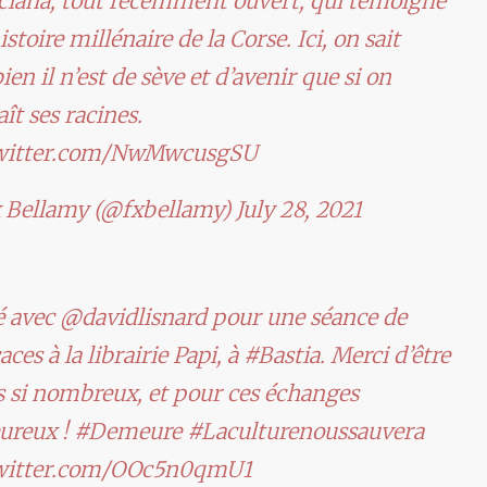
ciana
, tout récemment ouvert, qui témoigne
histoire millénaire de la Corse. Ici, on sait
en il n’est de sève et d’avenir que si on
ît ses racines.
twitter.com/NwMwcusgSU
 Bellamy (@fxbellamy)
July 28, 2021
é avec
@davidlisnard
pour une séance de
aces à la librairie Papi, à
#Bastia
. Merci d’être
 si nombreux, et pour ces échanges
ureux !
#Demeure
#Laculturenoussauvera
twitter.com/OOc5n0qmU1