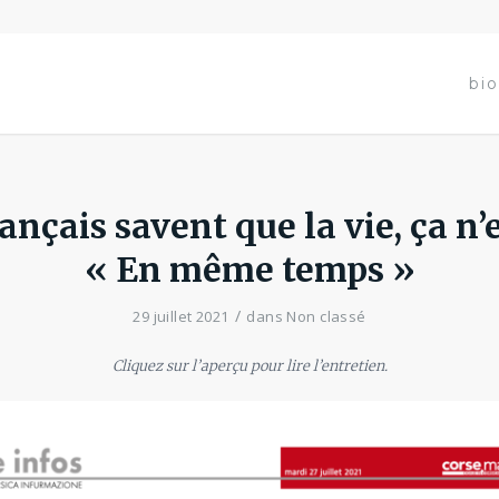
bio
ançais savent que la vie, ça n’
« En même temps »
/
29 juillet 2021
dans
Non classé
Cliquez sur l’aperçu pour lire l’entretien.