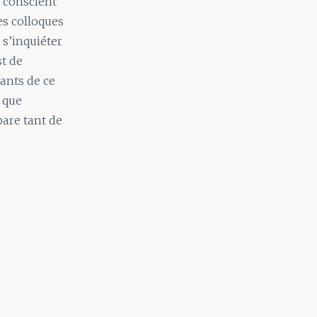
l conscient
es colloques
e s’inquiéter
st de
fants de ce
r que
pare tant de