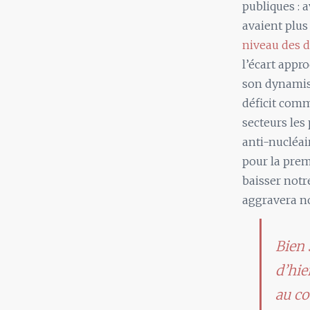
publiques : 
avaient plu
niveau des d
l’écart appr
son dynamism
déficit com
secteurs les 
anti-nucléa
pour la prem
baisser notr
aggravera n
Bien 
d’hie
au co