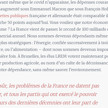
avant même que le covid n’apparaisse, les dépenses couran
s augmenté sous Emmanuel Macron que sous François Hol
ettes publiques
française et allemande était comparable il 
oche 50 points aujourd’hui. Vous vouliez que notre économ
e ? La France vient de passer le record de 100 milliards 
mercial annuel. Nous sommes devenus dépendants même 
plus stratégiques : l’énergie, confiée successivement à tro
ire, ou l’alimentation – dont nous sommes devenus impor
ière fois. À Bruxelles, les élus LREM votent maintenant po
e production agricole, au nom d’un culte de la décroissanc
otre dépendance, sans même sauver l’environnement.
sûr, les problèmes de la France ne datent pas
r, et tous les partis qui ont exercé le pouvoir
urs des dernières décennies ont leur part de