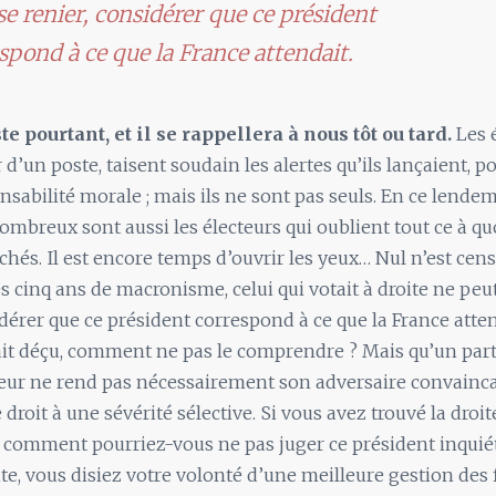
se renier, considérer que ce président
spond à ce que la France attendait.
te pourtant, et il se rappellera à nous tôt ou tard.
Les é
 d’un poste, taisent soudain les alertes qu’ils lançaient, p
nsabilité morale ; mais ils ne sont pas seuls. En ce lende
ombreux sont aussi les électeurs qui oublient tout ce à quo
achés. Il est encore temps d’ouvrir les yeux… Nul n’est cens
rès cinq ans de macronisme, celui qui votait à droite ne peu
idérer que ce président correspond à ce que la France atten
ait déçu, comment ne pas le comprendre ? Mais qu’un parti
teur ne rend pas nécessairement son adversaire convainca
 droit à une sévérité sélective. Si vous avez trouvé la droit
, comment pourriez-vous ne pas juger ce président inquié
ite, vous disiez votre volonté d’une meilleure gestion des