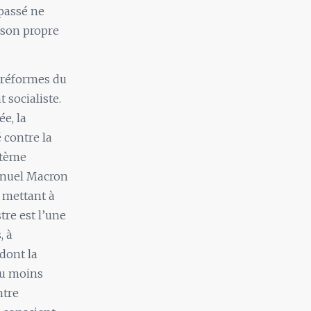
 passé ne
e son propre
s réformes du
 socialiste.
e, la
 contre la
stème
manuel Macron
 mettant à
tre est l’une
, à
dont la
au moins
ntre