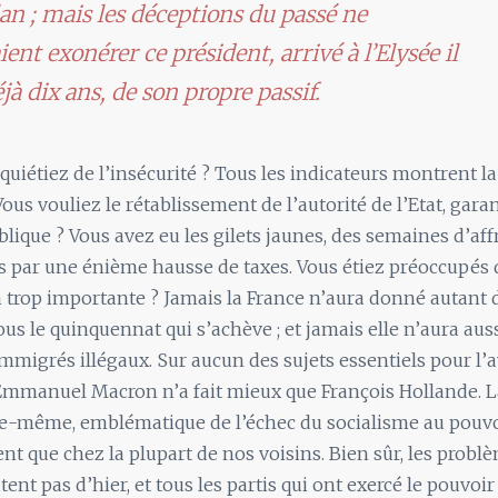
lan ; mais les déceptions du passé ne
ient exonérer ce président, arrivé à l’Elysée il
éjà dix ans, de son propre passif.
quiétiez de l’insécurité ? Tous les indicateurs montrent 
Vous vouliez le rétablissement de l’autorité de l’Etat, garan
lique ? Vous avez eu les gilets jaunes, des semaines d’a
és par une énième hausse de taxes. Vous étiez préoccupés
trop importante ? Jamais la France n’aura donné autant d
ous le quinquennat qui s’achève ; et jamais elle n’aura aus
immigrés illégaux. Sur aucun des sujets essentiels pour l’
Emmanuel Macron n’a fait mieux que François Hollande. 
e-même, emblématique de l’échec du socialisme au pouvoi
nt que chez la plupart de nos voisins. Bien sûr, les problè
ent pas d’hier, et tous les partis qui ont exercé le pouvoi