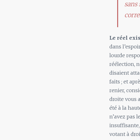
sans 
corre
Le réel exis
dans l’espoir
lourde respo
réélection, n
disaient att
faits ; et ap
renier, cons
droite vous 
été à la hau
n’avez pas le
insuffisante
votant à dro