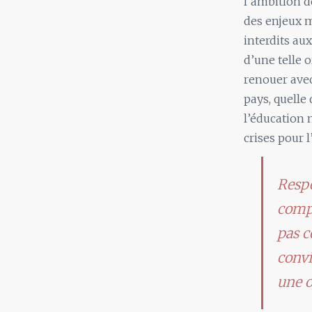
l’ambition d
des enjeux m
interdits aux
d’une telle 
renouer ave
pays, quelle 
l’éducation n
crises pour l
Respe
compl
pas c
convi
une o