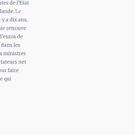
tes de l’Etat
lande.
Le
y a dix ans,
ie retrouve
d’euros de
dans les
is ministres
tateurs net
ur faire
e qui