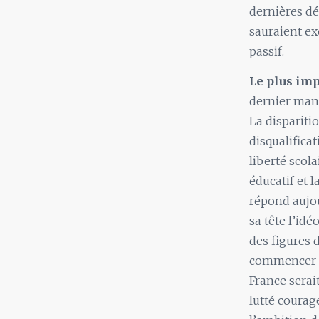
dernières dé
sauraient exo
passif.
Le plus impo
dernier mand
La dispariti
disqualifica
liberté scol
éducatif et 
répond aujou
sa tête l’idé
des figures 
commencer p
France serai
lutté courag