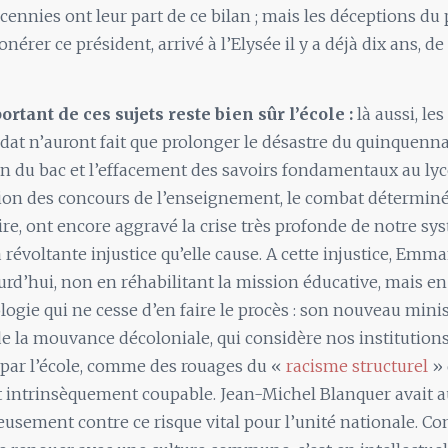
cennies ont leur part de ce bilan ; mais les déceptions du
nérer ce président, arrivé à l’Elysée il y a déjà dix ans, d
rtant de ces sujets reste bien sûr l’école :
là aussi, le
at n’auront fait que prolonger le désastre du quinquennat
on du bac et l’effacement des savoirs fondamentaux au lycé
tion des concours de l’enseignement, le combat déterminé
aire, ont encore aggravé la crise très profonde de notre sy
la révoltante injustice qu’elle cause. A cette injustice, Em
rd’hui, non en réhabilitant la mission éducative, mais en
ologie qui ne cesse d’en faire le procès : son nouveau minis
de la mouvance décoloniale, qui considère nos institutions
ar l’école, comme des rouages du «
racisme structurel
» 
t intrinsèquement coupable. Jean-Michel Blanquer avait 
eusement contre ce risque vital pour l’unité nationale. Co