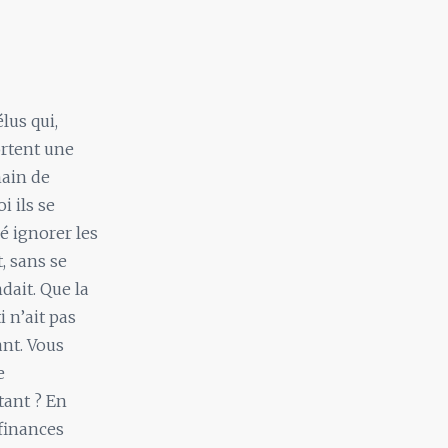
lus qui,
ortent une
main de
i ils se
é ignorer les
t, sans se
dait. Que la
 n’ait pas
nt. Vous
e
tant ? En
 finances