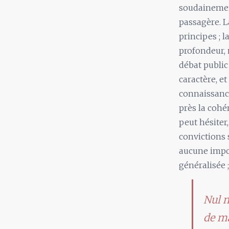
soudainement
passagère. La
principes ; 
profondeur, 
débat public 
caractère, et
connaissance
près la coh
peut hésiter
convictions
aucune impo
généralisée 
Nul n
de ma