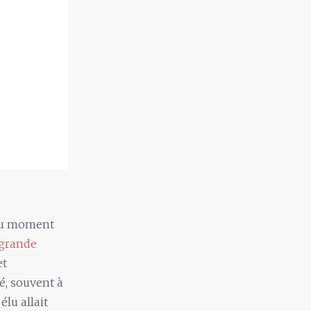
u moment
 grande
et
é, souvent à
élu allait