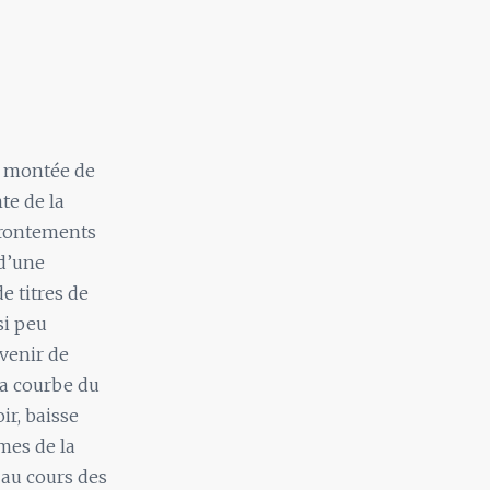
la montée de
te de la
ffrontements
 d’une
e titres de
si peu
avenir de
La courbe du
r, baisse
mes de la
r au cours des