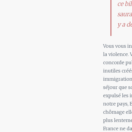
ce bi
saura
y a d
Vous vous in
la violence. 
concorde pub
inutiles cré
immigration 
séjour que s
expulsé les 
notre pays, 
chômage ell
plus lenteme
France ne dat