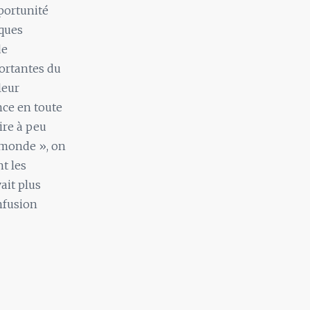
portunité
lques
de
portantes du
leur
ance en toute
ire à peu
 monde », on
t les
ait plus
nfusion