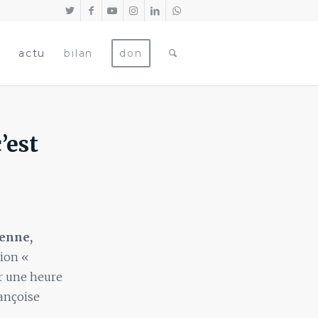
actu
bilan
don
’est
éenne,
sion «
r une heure
ançoise