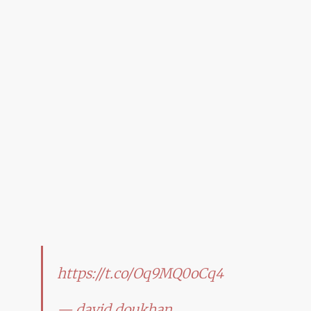
https://t.co/Oq9MQ0oCq4
— david doukhan