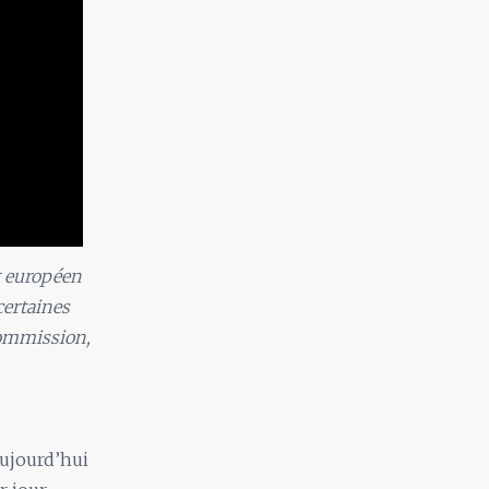
t européen
certaines
commission,
aujourd’hui