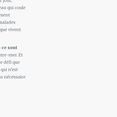
 jour,
eau qui coule
ement
 malades
 que vivent
 ce sont
utre-mer. Et
e défi que
 qui n’est
lus nécessaire