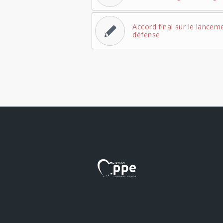
Accord final sur le lance
défense