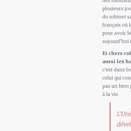
des habitant
plusieurs jo
du robinet s
français où 
pour avoir bu
aujourd’hui 
Et chers co
aussi les h
c’est dans b
celui qui con
pas un bien p
à la vie.
L’Uni
dével