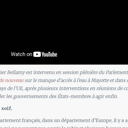
ier Bellamy est intervenu en session plénière du Parlemen
de nouveau
sur le manque d’accès à l’eau à Mayotte et dans 
ays de l’UE, après plusieurs interventions en réunions de 
ler les gouvernements des États-membres à agir enfin.
 soif.
rtement français, dans un département d’Europe, il y a 