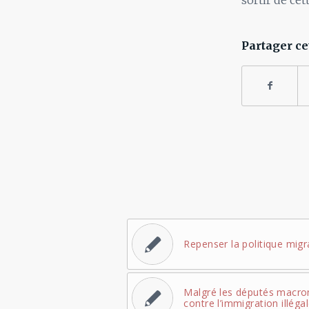
sortir de cet
Partager ce
Repenser la politique mig
Malgré les députés macron
contre l’immigration illéga