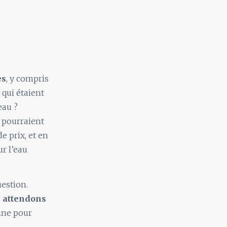
es
, y compris
qui étaient
eau ?
e pourraient
e prix, et en
r l’eau
uestion.
 attendons
nne pour