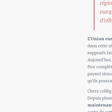
régio
europ
d’off
L’Union eu
dans cette r
supposés fai
Aujourd’hui,
être complèt
payant simul
qu’ils pourra
Chers collèg
Depuis plusi
maintenant