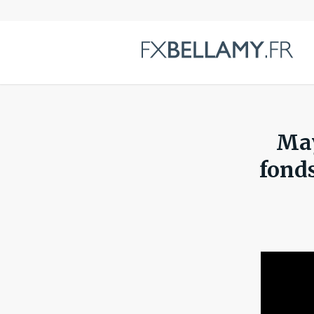
May
fond