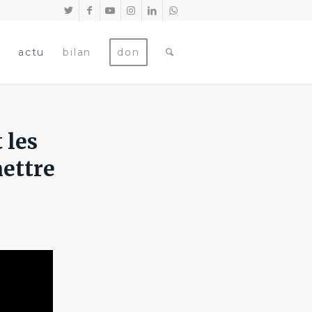
actu
bilan
don
 les
ettre