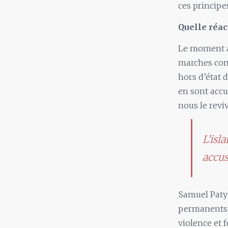
ces principes
Quelle réac
Le moment a
marches comp
hors d’état 
en sont accu
nous le revi
L’isl
accus
Samuel Paty 
permanents q
violence et 