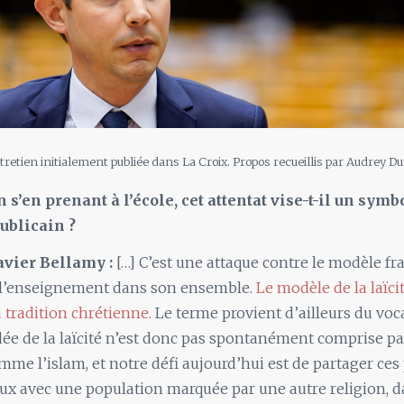
tretien initialement publiée dans La Croix. Propos recueillis par Audrey Du
n s’en prenant à l’école, cet attentat vise-t-il un symb
ublicain ?
avier Bellamy :
[…] C’est une attaque contre le modèle fra
e l’enseignement dans son ensemble.
Le modèle de la laïcit
a tradition chrétienne.
Le terme provient d’ailleurs du voc
’idée de la laïcité n’est donc pas spontanément comprise pa
omme l’islam, et notre défi aujourd’hui est de partager ces
 avec une population marquée par une autre religion, d