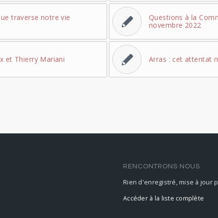
ue traverse notre vie
Questions à la Comm
novembre 2022
x et Thierry Mariani
Arras : cet attentat n
RENCONTRONS NOUS
Rien d'enregistré, mise à jour 
Accéder à la liste complète