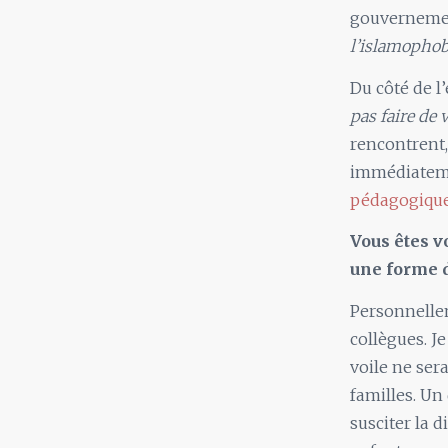
gouverneme
l’islamophob
Du côté de l
pas faire de 
rencontrent, 
immédiateme
pédagogiqu
Vous êtes 
une forme d
Personnellem
collègues. J
voile ne ser
familles. Un
susciter la d