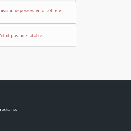
ission déposées en octobre et
’était pas une fatalité.
prochaine.