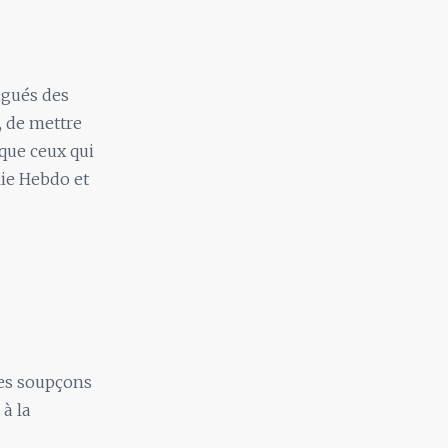
igués des
, de mettre
 que ceux qui
lie Hebdo et
les soupçons
 à la