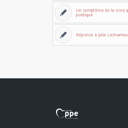
Un symptôme de la crise q
politique
Réponse à Julie Lechanteu