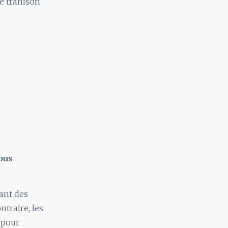
ne trahison
ous
ant des
traire, les
 pour