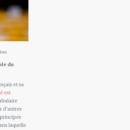
four.
ole du
nçais et sa
é est
abulaire
r d’autres
 principes
ans laquelle