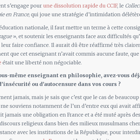
nt s’engage pour
une dissolution rapide du CCIF
, le
Collec
ie en France
, qui joue une stratégie d’intimidation délétèr
’éducation nationale, il faut mettre un terme à cette cons
vague
», et soutenir les enseignants face aux difficultés qu’
leur faire confiance. Il aurait dû être réaffirmé très clair
nt que cet enseignant n’avait commis aucune faute, que
e
était une liberté non négociable.
vous-même enseignant en philosophie, avez-vous déj
’insécurité ou d’autocensure dans vos cours ?
ent jamais, mais je sais que c’est que le cas de beaucou
e me souviens notamment de l’un d’entre eux qui avait aff
ait jamais une obligation en France et a été muté après des
 discours religieux dans bien des milieux musulmans che
istance avec les institutions de la République, pour interdi