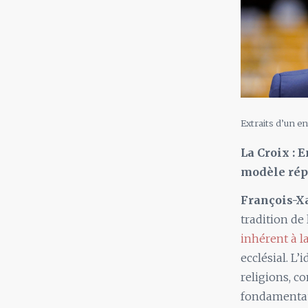
Extraits d’un en
La Croix : E
modèle rép
François-X
tradition d
inhérent à l
ecclésial. L
religions, c
fondamentaux