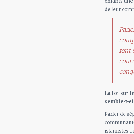
enfants une
de leur comm
Parle
comp
font 
contr
conq
La loi sur 
semble-t-el
Parler de sé
communautés 
islamistes o