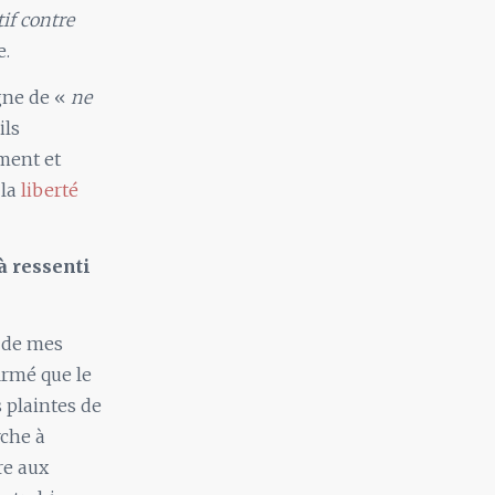
tif contre
e.
igne de «
ne
ils
ement et
 la
liberté
à ressenti
p de mes
irmé que le
 plaintes de
rche à
re aux