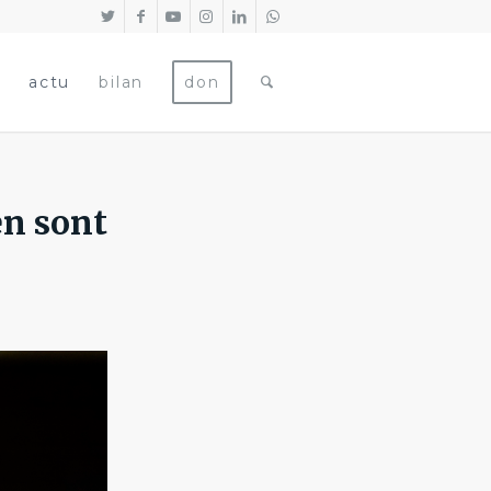
actu
bilan
don
en sont