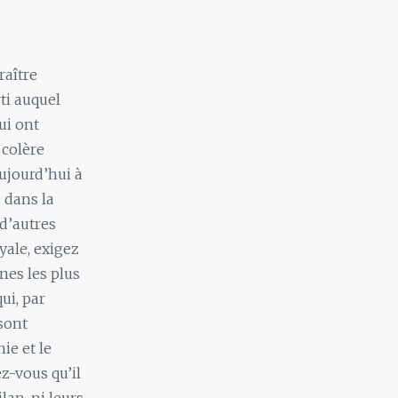
raître
ti auquel
ui ont
 colère
ujourd’hui à
e dans la
d’autres
yale, exigez
nes les plus
ui, par
sont
ie et le
z-vous qu’il