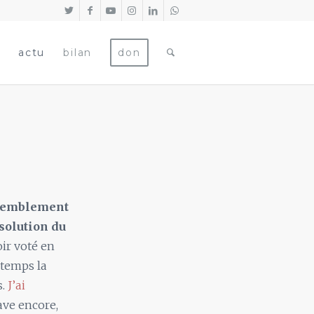
actu
bilan
don
ssemblement
solution du
oir voté en
gtemps la
s.
J’ai
ave encore,