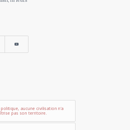
lan, ni leurs
olitique, aucune civilisation n’a
îtrise pas son territoire.