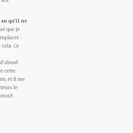
 ses
 su qu’il ne
ué que je
mplacer :
 cela. Ce
 d’abord
e cette
s, et il me
teurs le
onoré.