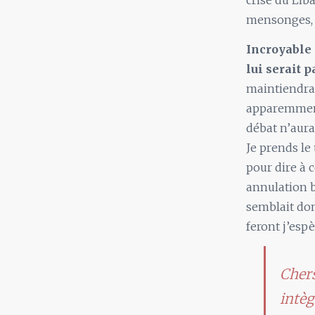
crise du Lib
mensonges, s
Incroyable 
lui serait p
maintiendrai
apparemment 
débat n’aura
Je prends le
pour dire à 
annulation b
semblait do
feront j’esp
Chers
intèg