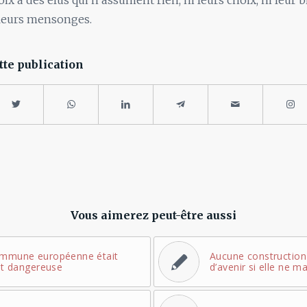
x à des élus qui n’assument rien, ni leurs choix, ni leur bi
 leurs mensonges.
tte publication
Vous aimerez peut-être aussi
commune européenne était
Aucune construction p
 et dangereuse
d’avenir si elle ne ma