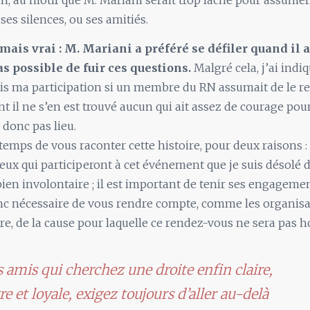
an, au motif que M. Mariani serait trop lâche pour assumer
es silences, ou ses amitiés.
mais vrai : M. Mariani a préféré se défiler quand il a
as possible de fuir ces questions.
Malgré cela, j’ai indiq
s ma participation si un membre du RN assumait de le re
il ne s’en est trouvé aucun qui ait assez de courage pour
 donc pas lieu.
 temps de vous raconter cette histoire, pour deux raisons :
ceux qui participeront à cet événement que je suis désolé d
ien involontaire ; il est important de tenir ses engagement
nc nécessaire de vous rendre compte, comme les organisa
ère, de la cause pour laquelle ce rendez-vous ne sera pas h
 amis qui cherchez une droite enfin claire,
re et loyale, exigez toujours d’aller au-delà