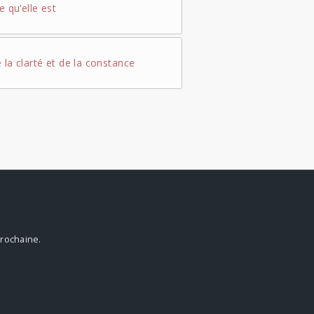
e qu’elle est
e la clarté et de la constance
prochaine.