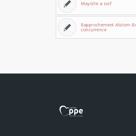
Mayotte a soif
Rapprochement Alstom-Bo
concurrence