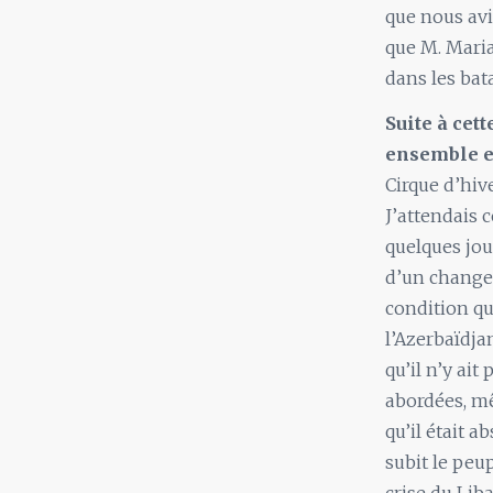
que nous avi
que M. Maria
dans les bat
Suite à cet
ensemble e
Cirque d’hiv
J’attendais 
quelques jou
d’un changem
condition qu
l’Azerbaïdja
qu’il n’y ait
abordées, mê
qu’il était 
subit le peu