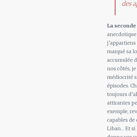
des a
La seconde 
anecdotique 
j’appartiens
marqué sa lo
accumulée de
nos côtés, je
médiocrité s
épisodes. Ch
toujours d’a
attirantes p
exemple, rev
capables de 
Liban… Et si