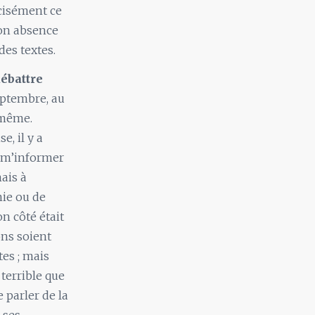
cisément ce
son absence
des textes.
débattre
eptembre, au
 même.
e, il y a
r m’informer
ais à
nie ou de
n côté était
ons soient
es ; mais
terrible que
 parler de la