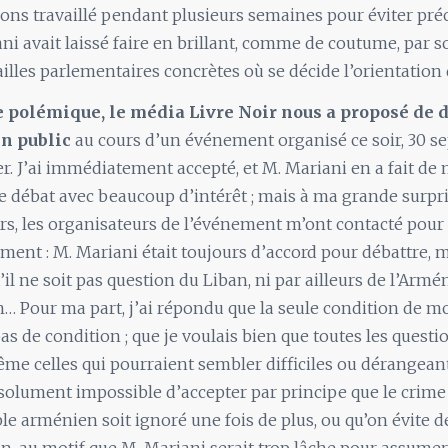
ons travaillé pendant plusieurs semaines pour éviter pré
ni avait laissé faire en brillant, comme de coutume, par 
ailles parlementaires concrètes où se décide l’orientation 
te polémique, le média Livre Noir nous a proposé de 
n public
au cours d’un événement organisé ce soir, 30 s
er. J’ai immédiatement accepté, et M. Mariani en a fait de
ce débat avec beaucoup d’intérêt ; mais à ma grande surpris
rs, les organisateurs de l’événement m’ont contacté pou
ent : M. Mariani était toujours d’accord pour débattre, m
’il ne soit pas question du Liban, ni par ailleurs de l’Armé
n… Pour ma part, j’ai répondu que la seule condition de mo
 pas de condition ; que je voulais bien que toutes les questi
me celles qui pourraient sembler difficiles ou dérangeant
absolument impossible d’accepter par principe que le crime 
ple arménien soit ignoré une fois de plus, ou qu’on évite de